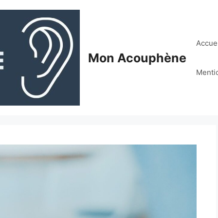
Accuei
Mon Acouphène
Menti