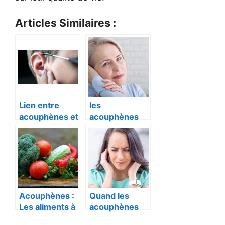
Articles Similaires :
Lien entre
les
acouphènes et
acouphènes
santé mentale
soignent les
acouphènes
Acouphènes :
Quand les
Les aliments à
acouphènes
privilégier
deviennent