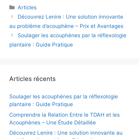
plus intenses
C
Articles
a
N
Découvrez Lenire : Une solution innovante
t
a
au problème d’acouphène – Prix et Avantages
é
v
Soulager les acouphènes par la réflexologie
g
i
plantaire : Guide Pratique
o
g
r
a
i
t
e
i
s
o
Articles récents
n
d
Soulager les acouphènes par la réflexologie
e
plantaire : Guide Pratique
s
Comprendre la Relation Entre le TDAH et les
a
Acouphènes – Une Étude Détaillée
r
t
Découvrez Lenire : Une solution innovante au