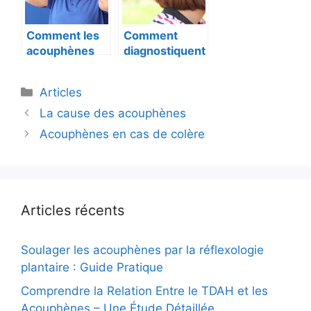
Comment les
Comment
acouphènes
diagnostiquent
commencent-
-ils les
ils ?
acouphènes ?
C
Articles
a
N
La cause des acouphènes
t
a
Acouphènes en cas de colère
é
v
g
i
o
g
r
a
Articles récents
i
t
e
i
s
o
Soulager les acouphènes par la réflexologie
n
plantaire : Guide Pratique
d
Comprendre la Relation Entre le TDAH et les
e
Acouphènes – Une Étude Détaillée