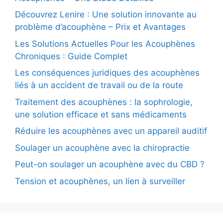
s
Découvrez Lenire : Une solution innovante au
a
problème d’acouphène – Prix et Avantages
r
t
Les Solutions Actuelles Pour les Acouphènes
i
Chroniques : Guide Complet
c
Les conséquences juridiques des acouphènes
l
liés à un accident de travail ou de la route
e
Traitement des acouphènes : la sophrologie,
s
une solution efficace et sans médicaments
Réduire les acouphènes avec un appareil auditif
Soulager un acouphène avec la chiropractie
Peut-on soulager un acouphène avec du CBD ?
Tension et acouphènes, un lien à surveiller