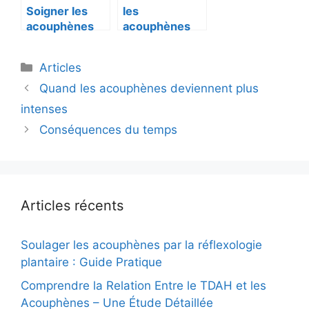
Soigner les
les
acouphènes
acouphènes
avec de la
soignent les
musique
acouphènes
C
Articles
a
N
Quand les acouphènes deviennent plus
t
a
intenses
é
v
Conséquences du temps
g
i
o
g
r
a
i
t
e
Articles récents
i
s
o
n
Soulager les acouphènes par la réflexologie
d
plantaire : Guide Pratique
e
Comprendre la Relation Entre le TDAH et les
s
Acouphènes – Une Étude Détaillée