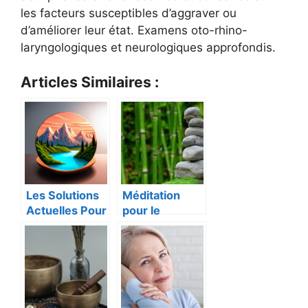
les facteurs susceptibles d’aggraver ou
d’améliorer leur état. Examens oto-rhino-
laryngologiques et neurologiques approfondis.
Articles Similaires :
Les Solutions
Méditation
Actuelles Pour
pour le
les
Traitement des
Acouphènes
Acouphènes
Chroniques :
Chroniques :
Guide Complet
études et
Solutions
Efficaces